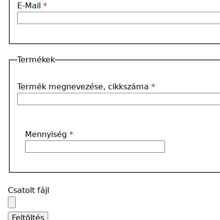
E-Mail
*
Egyedi
tarisznya
Vászon
Termékek
tarisznya
Termék megnevezése, cikkszáma
*
Ajánlatkérés
Társoldalunk:
Mennyiség
*
nyakkendobirodalom.hu
Csatolt fájl