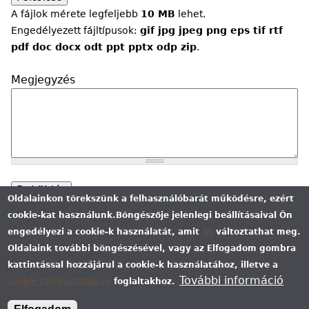
A fájlok mérete legfeljebb
10 MB
lehet.
Engedélyezett fájltípusok:
gif jpg jpeg png eps tif rtf
pdf doc docx odt ppt pptx odp zip
.
Megjegyzés
Oldalainkon törekszünk a felhasználóbarát működésre, ezért
cookie-kat használunk.
Böngészője jelenlegi beállításaival Ön
engedélyezi a cookie-k használatát, amit
itt
változtathat meg.
Oldalaink további böngészésével, vagy az Elfogadom gombra
Áraink tájékoztató jellegűek, minimum 10 darab megvásárlása esetén érvényesek. Az árváltoztatás
kattintással hozzájárul a cookie-k használatához, illetve a
jogát fenntartjuk! A feltüntetett képek esetenként illusztrációk illetve az üzemeltető nem vállal
felelősséget kisebb képhibákért és színkülönbségekért. Süti (cookie) kezelési tájékoztatónkat
itt
További információ
cookie tájékoztatóban
foglaltakhoz.
tekintheti meg. A weboldal, a rajta található összes képpel és egyéb tartalommal együtt, szerzői
jogvédelem alatt áll, annak jogosulatlan felhasználása jogi következményeket von maga után! A
weboldalt
Flower Ball Kft.
üzemelteti.