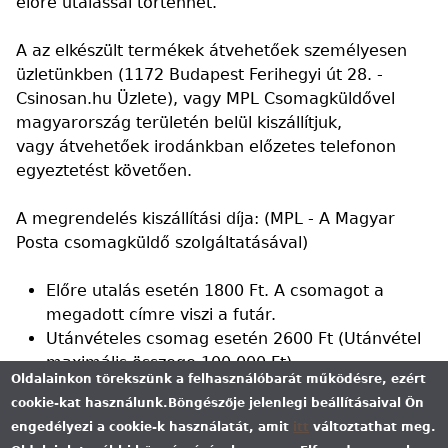
előre utalással történhet.
Egyedi
A az elkészült termékek átvehetőek személyesen
tarisznya
üzletünkben (1172 Budapest Ferihegyi út 28. -
Csinosan.hu Üzlete), vagy MPL Csomagküldővel
Vászon
magyarország területén belül kiszállítjuk,
tarisznya
vagy átvehetőek irodánkban előzetes telefonon
egyeztetést követően.
Ajánlatkérés
A megrendelés kiszállítási díja: (MPL - A Magyar
Posta csomagküldő szolgáltatásával)
Társoldalunk:
Előre utalás esetén 1800 Ft. A csomagot a
megadott címre viszi a futár.
nyakkendobirodalom.hu
Utánvételes csomag esetén 2600 Ft (Utánvétel
maximális összege 100 000 Ft)
Oldalainkon törekszünk a felhasználóbarát működésre, ezért
cookie-kat használunk.
Böngészője jelenlegi beállításaival Ön
engedélyezi a cookie-k használatát, amit
itt
változtathat meg.