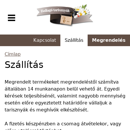
Jump to navigation
≡
Navigáció
Kapcsolat
Szállítás
Megrendelés
Nyomott
tarisznya
Címlap
Jelenlegi
Szállítás
Szatén
hely
tarisznya
Megrendelt termékeket megrendeléstől számítva
általában 14 munkanapon belül vehető át. Egyedi
Fényképes
kérések teljesítésénél, valamint nagyobb mennyiség
tarisznya
esetén előre egyeztetett határidőre vállaljuk a
tarisznyák és meghívók elkészítését.
Ovis
tarisznya
A fizetés készpénzben a csomag átvételekor, vagy