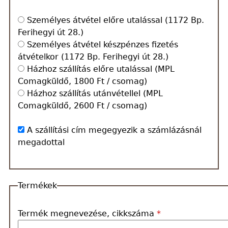
Szállítási
Személyes átvétel előre utalással (1172 Bp.
és
Ferihegyi út 28.)
Fizetési
Személyes átvétel készpénzes fizetés
mód
átvételkor (1172 Bp. Ferihegyi út 28.)
*
Házhoz szállítás előre utalással (MPL
Comagküldő, 1800 Ft / csomag)
Házhoz szállítás utánvétellel (MPL
Comagküldő, 2600 Ft / csomag)
A
A szállítási cím megegyezik a számlázásnál
szállítási
megadottal
cím
megegyezik
a
Termékek
számlázásnál
megadottal
Termék megnevezése, cikkszáma
*