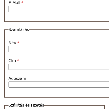
E-Mail
*
Egyedi
tarisznya
Vászon
Számlázás
tarisznya
Név
*
Ajánlatkérés
Cím
*
Társoldalunk:
Adószám
nyakkendobirodalom.hu
Szállítás és Fizetés