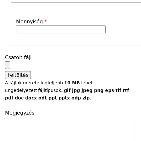
Mennyiség
*
Csatolt fájl
A fájlok mérete legfeljebb
10 MB
lehet.
Engedélyezett fájltípusok:
gif jpg jpeg png eps tif rtf
pdf doc docx odt ppt pptx odp zip
.
Megjegyzés